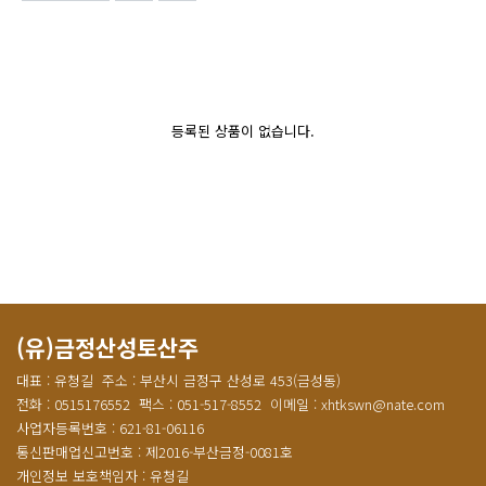
등록된 상품이 없습니다.
(유)금정산성토산주
대표 : 유청길
주소 : 부산시 금정구 산성로 453(금성동)
전화 : 0515176552
팩스 : 051-517-8552
이메일 : xhtkswn@nate.com
사업자등록번호 : 621-81-06116
통신판매업신고번호 : 제2016-부산금정-0081호
개인정보 보호책임자 : 유청길