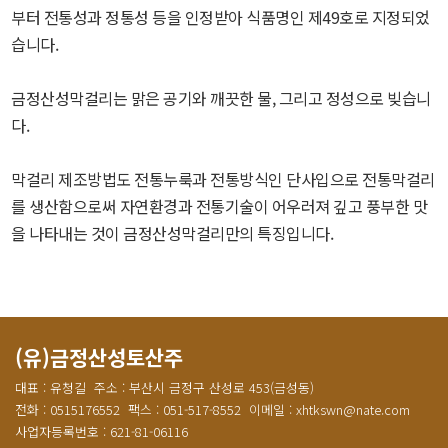
부터 전통성과 정통성 등을 인정받아 식품명인 제49호로 지정되었
습니다.
금정산성막걸리는 맑은 공기와 깨끗한 물, 그리고 정성으로 빚습니
다.
막걸리 제조방법도 전통누룩과 전통방식인 단사입으로 전통막걸리
를 생산함으로써 자연환경과 전통기술이 어우러져 깊고 풍부한 맛
을 나타내는 것이 금정산성막걸리만의 특징입니다.
(유)금정산성토산주
대표 : 유청길
주소 : 부산시 금정구 산성로 453(금성동)
전화 : 0515176552
팩스 : 051-517-8552
이메일 : xhtkswn@nate.com
사업자등록번호 : 621-81-06116