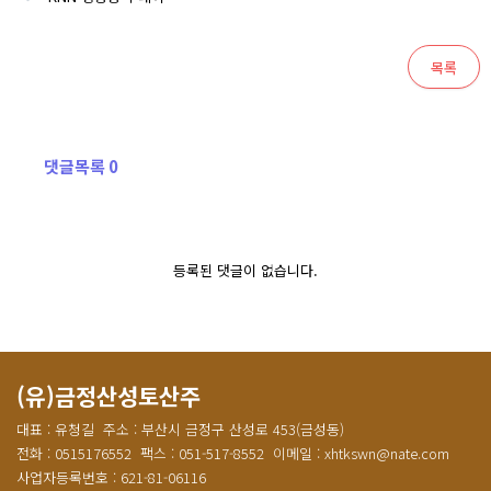
목록
댓글목록 0
등록된 댓글이 없습니다.
(유)금정산성토산주
대표 : 유청길
주소 : 부산시 금정구 산성로 453(금성동)
전화 : 0515176552
팩스 : 051-517-8552
이메일 : xhtkswn@nate.com
사업자등록번호 : 621-81-06116