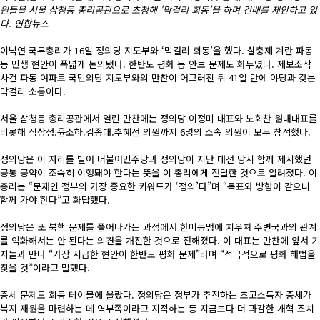
원들을 서울 삼청동 총리공관으로 초청해 '막걸리 회동'을 하며 건배를 제안하고 있
다. 연합뉴스
이낙연 국무총리가 16일 정의당 지도부와 ‘막걸리 회동’을 했다. 살충제 계란 파동
등 민생 현안이 폭넓게 논의됐다. 한반도 평화 등 안보 문제도 화두였다. 제보조작
사건 파동 여파로 국민의당 지도부와의 만찬이 어그러진 뒤 41일 만에 야당과 갖는
막걸리 소통이다.
서울 삼청동 총리공관에서 열린 만찬에는 정의당 이정미 대표와 노회찬 원내대표를
비롯해 심상정.윤소하.김종대.추혜선 의원까지 6명의 소속 의원이 모두 참석했다.
정의당은 이 자리를 빌어 더불어민주당과 정의당이 지난 대선 당시 함께 제시했던
공통 공약이 조속히 이행돼야 한다는 뜻을 이 총리에게 전달한 것으로 알려졌다. 이
총리는 “문재인 정부의 가장 중요한 키워드가 ‘정의’다”며 “목표와 방향이 같으니
함께 가야 한다”고 화답했다.
정의당은 또 북핵 문제를 풀어나가는 과정에서 한미동맹에 치우쳐 주변국과의 관계
를 악화해서는 안 된다는 의견을 개진한 것으로 전해졌다. 이 대표는 만찬에 앞서 기
자들과 만나 “가장 시급한 현안이 한반도 평화 문제”라며 “적극적으로 평화 해법을
찾을 것”이라고 말했다.
증세 문제도 회동 테이블에 올랐다. 정의당은 정부가 추진하는 초고소득자 증세가
복지 재원을 마련하는 데 역부족이라고 지적하는 등 지금보다 더 과감한 개혁 조치