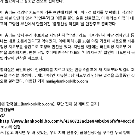
가 필요하다고 강조한 것으로 전해졌다.
이 총리는 정의당 지도부에 각종 현안에 대한 여ㆍ야ㆍ정 협치를 부탁했다. 정의당
은 이날 만찬에 앞서 ‘낙연주’라고 이름을 붙인 술을 선물했고, 이 총리는 이정미 대
표의 고향인 부산에서 만들어진 ‘금정산성 막걸리’를 만찬주로 준비했다.
이 총리는 앞서 총리 후보자로 지명된 뒤 “막걸리라도 마셔가면서 야당 정치인과 틈
나는 대로 소통하겠다”고 약속했다. 이에 따라 6월 30일 야당 가운데 처음으로 바른
정당 지도부를 공관으로 초청해 만찬을 했다. 지난달 6일에는 국민의당 지도부 21
명을 초청했지만, 만찬 당일 추미애 민주당 대표의 ‘머리자르기’ 발언이 나오면서 국
민의당이 만찬을 취소했다.
총리실은 국민의당이 전당대회를 치르고 있는 만큼 9월 초에 새 지도부와 막걸리 회
동을 추진할 예정이다. 제1 야당인 자유한국당 지도부와 만남은 일정을 조율중인 것
으로 알려졌다. 이동현 기자
nani
@
hankookilbo
.
com
[ⓒ 한국일보(
hankookilbo.com
), 무단 전재 및 재배포 금지]
관련링크
http://www.hankookilbo.com/v/4360723ad2e848b6b86f6f840cc5d
7628회 연결
[알고 마시면 두 배 맛있는, 우리 지역 전통주] 금정산성마을 구수한 누룩 향의