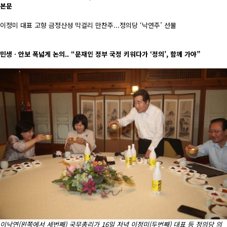
본문
이정미 대표 고향 금정산성 막걸리 만찬주...정의당 ‘낙연주’ 선물
민생ㆍ안보 폭넓게 논의.. “문재인 정부 국정 키워다가 ‘정의’, 함께 가야”
이낙연(왼쪽에서 세번째) 국무총리가 16일 저녁 이정미(두번째) 대표 등 정의당 의