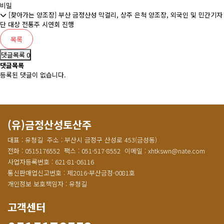
비밀
[찾아가는 양조장] 부산 금정산성 막걸리, 상주 은척 양조장, 외국인 및 민간기자
단 대상 전통주 시연회 진행
목록
댓글목록 0
댓글목록
등록된 댓글이 없습니다.
(유)금정산성토산주
대표 : 유청길
주소 : 부산시 금정구 산성로 453(금성동)
전화 : 0515176552
팩스 : 051-517-8552
이메일 : xhtkswn@nate.com
사업자등록번호 : 621-81-06116
통신판매업신고번호 : 제2016-부산금정-0081호
개인정보 보호책임자 : 유청길
고객센터