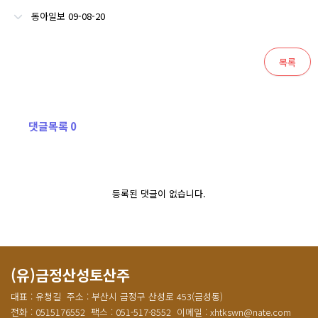
동아일보 09-08-20
목록
댓글목록 0
등록된 댓글이 없습니다.
(유)금정산성토산주
대표 : 유청길
주소 : 부산시 금정구 산성로 453(금성동)
전화 : 0515176552
팩스 : 051-517-8552
이메일 : xhtkswn@nate.com