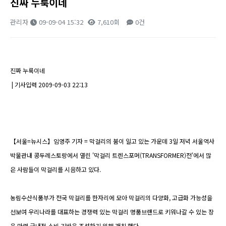
진짜 누룩이네
관리자
09-09-04 15:32
7,610회
0건
본문
진짜 누룩이네
| 기사입력 2009-09-03 22:13
【서울=뉴시스】임영주 기자 = 막걸리의 붐이 일고 있는 가운데 3일 저녁 서울역사
박물관내 콩두레스토랑에서 열린 '막걸리 트렌스포머(TRANSFORMER)전'에서 많
은 사람들이 막걸리를 시음하고 있다.
농림수산식품부가 전국 막걸리를 한자리에 모아 막걸리의 다양화, 고급화 가능성을
선보여 우리나라를 대표하는 경쟁력 있는 막걸리 명품브랜드로 키워나갈 수 있는 장
을 마련 국내적 소비 기반을 조성하기 위해 개최 했다.