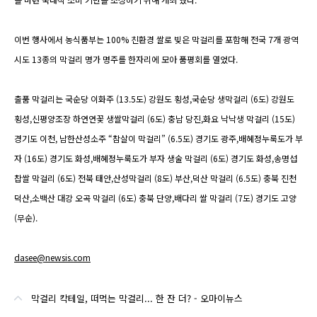
이번 행사에서 농식품부는 100% 친환경 쌀로 빚은 막걸리를 포함해 전국 7개 광역
시도 13종의 막걸리 명가 명주를 한자리에 모아 품평회를 열었다.
출품 막걸리는 국순당 이화주 (13.5도) 강원도 횡성,국순당 생막걸리 (6도) 강원도
횡성,신평양조장 하연연꽃 생쌀막걸리 (6도) 충남 당진,화요 낙낙생 막걸리 (15도)
경기도 이천, 남한산성소주 “참살이 막걸리” (6.5도) 경기도 광주,배혜정누룩도가 부
자 (16도) 경기도 화성,배혜정누룩도가 부자 생술 막걸리 (6도) 경기도 화성,송명섭
찹쌀 막걸리 (6도) 전북 태안,산성막걸리 (8도) 부산,덕산 막걸리 (6.5도) 충북 진천
덕산,소백산 대강 오곡 막걸리 (6도) 충북 단양,배다리 쌀 막걸리 (7도) 경기도 고양
(무순).
dasee@newsis.com
막걸리 칵테일, 떠먹는 막걸리... 한 잔 더? - 오마이뉴스