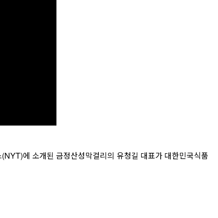
임스(NYT)에 소개된 금정산성막걸리의 유청길 대표가 대한민국식품