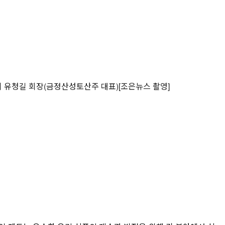
유청길 회장(금정산성토산주 대표)[조은뉴스 촬영]