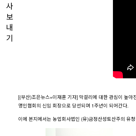
사
보
내
기
[(부산)조은뉴스=이재훈 기자] 막걸리에 대한 관심이 높
명인협회의 신임 회장으로 당선되며 1주년이 되어간다.
이에 본지에서는 농업회사법인 (유)금정산성토산주의 유청길