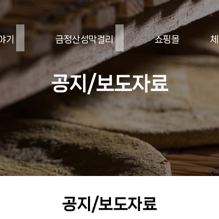
야기
금정산성막걸리
쇼핑몰
체
공지/보도자료
공지/보도자료