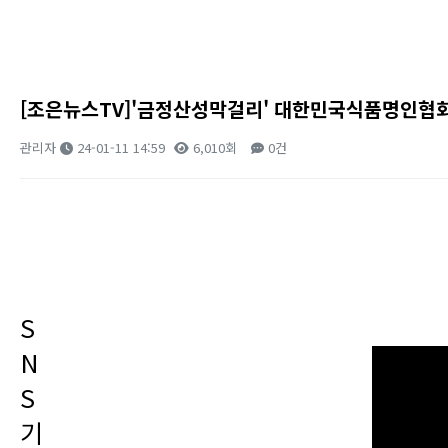
[조은뉴스TV]'금정산성막걸리' 대한민국식품명인협회 
관리자
24-01-11 14:59
6,010회
0건
본문
S
N
S
기