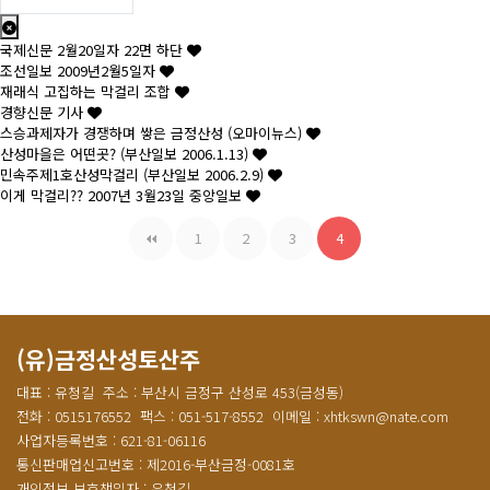
국제신문 2월20일자 22면 하단
조선일보 2009년2월5일자
재래식 고집하는 막걸리 조합
경향신문 기사
스승과제자가 경쟁하며 쌓은 금정산성 (오마이뉴스)
산성마을은 어떤곳? (부산일보 2006.1.13)
민속주제1호산성막걸리 (부산일보 2006.2.9)
이게 막걸리?? 2007년 3월23일 중앙일보
1
2
3
4
(유)금정산성토산주
대표 : 유청길
주소 : 부산시 금정구 산성로 453(금성동)
전화 : 0515176552
팩스 : 051-517-8552
이메일 : xhtkswn@nate.com
사업자등록번호 : 621-81-06116
통신판매업신고번호 : 제2016-부산금정-0081호
개인정보 보호책임자 : 유청길